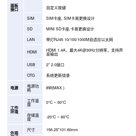
面板
自定义按键
接口
SIM
SIM卡座, SIM卡易更换设计
SD
MINI SD卡座,卡易更换设计
LAN
带灯RJ45 10/100/1000M自适应以太网
HDMI 1.4A，最大4K@30Hz分辨率，支持声
HDMI
音输出
USB
2* 2.0接口
OTG
系统更新烧录
电源功
电源
8W(MAX.)
耗
工作温
0°C ~ 50°C
度
工作
环境
存储温
-20°C ~ 60°C
度
尺寸
156.25*101.60mm
外观