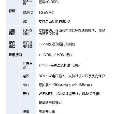
技术架
板载2G DDR3
构
存储
EMMC
8G eMMC
SD
支持启动功能的SDIO
网络
3G/4G
支持联通、移动和电信3G/4G通信模块， SIM
通信
通信
卡易更换设计
硬件
看门狗
0~255秒,提供看门狗例程
监控
定时器
显示接口
1* LVDS, 1* HDMI接口
扩展电
2P 3.5mm凤凰头扩展电源座
源
电源
DC9-16V电压输入，支持过流过压及反向保护
串口
可扩展5个RS232串口, 3个USB2.0口
天线
WIFI&BT、3G/4G外置天线，SMA公头接口
音量调节按键+/-
按键
电源开关键