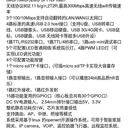
无线协议802.11 b/g/n,2T2R,最高300Mbps高速无线wifi传输速
率
3个100/10Mbps支持自动翻转的LAN/WAN以太网口
4路标准的高速USB 2.0 host接口（支持U盘、USB转串口
线、USB摄像头、USB移动硬盘、USB 3G/4G网卡、USB鼠
标、USB键盘、USB 无线网卡等超多USB外设）
1路TTL/RS232串口，1路TTL/485串口，1路usb mini调试串口
5个可配置LED普通网络/系统指示灯，4路PWM LED灯（可
实现LED调光功能）
4个可配置功能按键
1个micro sd/TF卡接口，(可插micro sd/TF卡实现大容量存
储）
1路音频输出，1路音频输入接口（可以播放24bit高品质hifi音
乐）
1路红外接收，1路红外发射
15路功能复用的GPIO口（核心板总共有30个GPIO口）
DC 5V电源输入， 2.54mm排针接口输出5V、3.3V
整机静态功耗仅1W，芯片发热量很低
支持路由、AP、中继、桥接等模式
系统采用基于linux 的openwrt开源操作系统，可用于智能家居
网关、IP camera、VOIP、遥控拍摄飞行器、远程监控系统、