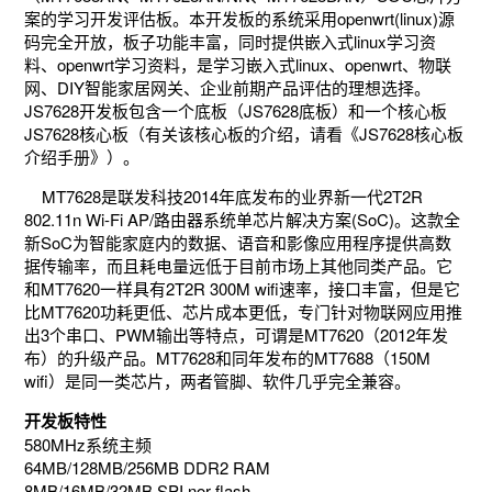
案的学习开发评估板。本开发板的系统采用openwrt(linux)源
码完全开放，板子功能丰富，同时提供嵌入式linux学习资
料、openwrt学习资料，是学习嵌入式linux、openwrt、物联
网、DIY智能家居网关、企业前期产品评估的理想选择。
JS7628开发板包含一个底板（JS7628底板）和一个核心板
JS7628核心板
（有关该核心板的介绍，请看《JS7628核心板
介绍手册》
）。
MT7628是联发科技2014年底发布的业界新一代2T2R
802.11n Wi-Fi AP/路由器系统单芯片解决方案(SoC)。这款全
新SoC为智能家庭内的数据、语音和影像应用程序提供高数
据传输率，而且耗电量远低于目前市场上其他同类产品。它
和MT7620一样具有2T2R 300M wifi速率，接口丰富，但是它
比MT7620功耗更低、芯片成本更低，专门针对物联网应用推
出3个串口、PWM输出等特点，可谓是MT7620（2012年发
布）的升级产品。MT7628和同年发布的MT7688（150M
wifi）是同一类芯片，两者管脚、软件几乎完全兼容。
开发板特性
580MHz系统主频
64MB/128MB/256MB DDR2 RAM
8MB/16MB/32MB SPI nor flash